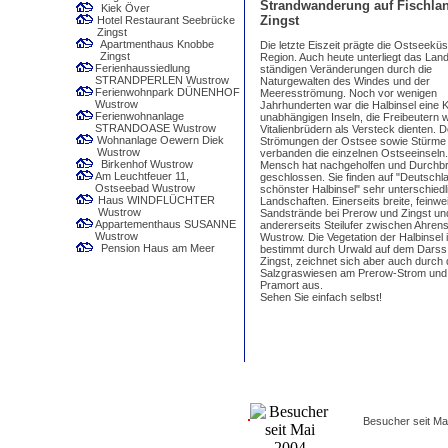
Strandwanderung auf Fischlan
Kiek Över
Zingst
Hotel Restaurant Seebrücke
Zingst
Apartmenthaus Knobbe
Die letzte Eiszeit prägte die Ostseeküs
Zingst
Region. Auch heute unterliegt das Lan
Ferienhaussiedlung
ständigen Veränderungen durch die
STRANDPERLEN Wustrow
Naturgewalten des Windes und der
Ferienwohnpark DÜNENHOF
Meeresströmung. Noch vor wenigen
Wustrow
Jahrhunderten war die Halbinsel eine 
Ferienwohnanlage
unabhängigen Inseln, die Freibeutern 
STRANDOASE Wustrow
Vitalienbrüdern als Versteck dienten. 
Wohnanlage Oewern Diek
Strömungen der Ostsee sowie Stürme
Wustrow
verbanden die einzelnen Ostseeinseln
Birkenhof Wustrow
Mensch hat nachgeholfen und Durchb
Am Leuchtfeuer 11,
geschlossen. Sie finden auf "Deutschl
Ostseebad Wustrow
schönster Halbinsel" sehr unterschiedl
Haus WINDFLÜCHTER
Landschaften. Einerseits breite, feinwe
Wustrow
Sandstrände bei Prerow und Zingst un
Appartementhaus SUSANNE
andererseits Steilufer zwischen Ahre
Wustrow
Wustrow. Die Vegetation der Halbinsel i
Pension Haus am Meer
bestimmt durch Urwald auf dem Darss
Zingst, zeichnet sich aber auch durch 
Salzgraswiesen am Prerow-Strom und 
Pramort aus.
Sehen Sie einfach selbst!
Besucher seit Ma