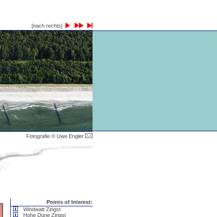
[nach rechts]
Fotografie © Uwe Engler
Points of Interest:
Windwatt Zingst
Hohe Düne Zingst