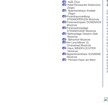
Kiek Över
Hotel Restaurant Seebrücke
Zingst
Apartmenthaus Knobbe
D
Zingst
R
Ferienhaussiedlung
s
STRANDPERLEN Wustrow
N
Ferienwohnpark DÜNENHOF
M
Wustrow
J
Ferienwohnanlage
u
STRANDOASE Wustrow
V
Wohnanlage Oewern Diek
S
Wustrow
v
Birkenhof Wustrow
M
Am Leuchtfeuer 11,
g
Ostseebad Wustrow
s
Haus WINDFLÜCHTER
L
Wustrow
S
Appartementhaus SUSANNE
a
Wustrow
W
Pension Haus am Meer
b
Z
S
P
S