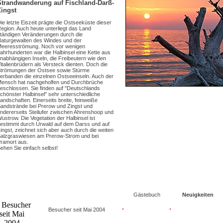
Strandwanderung auf Fischland-Darß-
Zingst
ie letzte Eiszeit prägte die Ostseeküste dieser
egion. Auch heute unterliegt das Land
tändigen Veränderungen durch die
aturgewalten des Windes und der
eeresströmung. Noch vor wenigen
ahrhunderten war die Halbinsel eine Kette aus
nabhängigen Inseln, die Freibeutern wie den
italienbrüdern als Versteck dienten. Doch die
trömungen der Ostsee sowie Stürme
erbanden die einzelnen Ostseeinseln. Auch der
ensch hat nachgeholfen und Durchbrüche
eschlossen. Sie finden auf "Deutschlands
chönster Halbinsel" sehr unterschiedliche
andschaften. Einerseits breite, feinweiße
andstrände bei Prerow und Zingst und
ndererseits Steilufer zwischen Ahrenshoop und
ustrow. Die Vegetation der Halbinsel ist
estimmt durch Urwald auf dem Darss und auf
ingst, zeichnet sich aber auch durch die weiten
alzgraswiesen am Prerow-Strom und bei
ramort aus.
ehen Sie einfach selbst!
Gästebuch
Neuigkeiten
Besucher seit Mai 2004