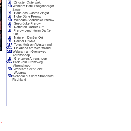
Zingster Osterwald
Webcam Hotel Steigenberger
Zingst
Haus des Gastes Zingst
Hohe Düne Prerow
Webcam Seebrücke Prerow
Seebrücke Prerow
Nothafen Darßer Ort
Prerow Leuchtturm Darßer
Ort
Naturem Darßer Ort
Darßer Urwald
Totes Holz am Weststrand
Ein Abend am Weststrand
Webcam am Grenzweg
Ahrenshoop
Grenzweg Ahrenshoop
Blick vom Grenzweg
Ahrenshoop
Webcam Seebrücke
Wustrow
Webcam auf dem Strandhotel
Fischland