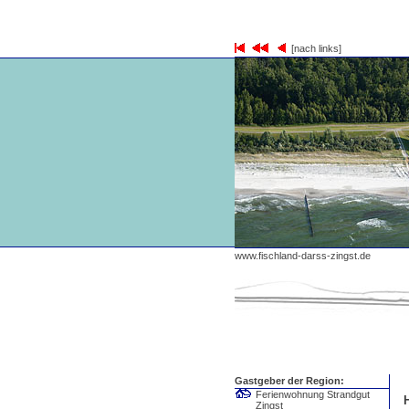
[nach links]
www.fischland-darss-zingst.de
Gastgeber der Region:
Ferienwohnung Strandgut
Zingst