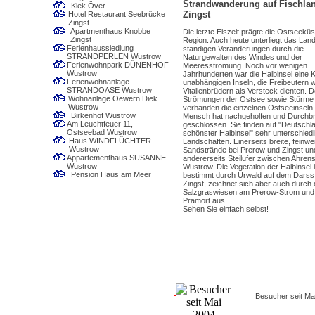
Strandwanderung auf Fischlan
Kiek Över
Zingst
Hotel Restaurant Seebrücke
Zingst
Apartmenthaus Knobbe
Die letzte Eiszeit prägte die Ostseeküs
Zingst
Region. Auch heute unterliegt das Lan
Ferienhaussiedlung
ständigen Veränderungen durch die
STRANDPERLEN Wustrow
Naturgewalten des Windes und der
Ferienwohnpark DÜNENHOF
Meeresströmung. Noch vor wenigen
Wustrow
Jahrhunderten war die Halbinsel eine 
Ferienwohnanlage
unabhängigen Inseln, die Freibeutern 
STRANDOASE Wustrow
Vitalienbrüdern als Versteck dienten. 
Wohnanlage Oewern Diek
Strömungen der Ostsee sowie Stürme
Wustrow
verbanden die einzelnen Ostseeinseln
Birkenhof Wustrow
Mensch hat nachgeholfen und Durchb
Am Leuchtfeuer 11,
geschlossen. Sie finden auf "Deutschl
Ostseebad Wustrow
schönster Halbinsel" sehr unterschiedl
Haus WINDFLÜCHTER
Landschaften. Einerseits breite, feinwe
Wustrow
Sandstrände bei Prerow und Zingst un
Appartementhaus SUSANNE
andererseits Steilufer zwischen Ahre
Wustrow
Wustrow. Die Vegetation der Halbinsel i
Pension Haus am Meer
bestimmt durch Urwald auf dem Darss
Zingst, zeichnet sich aber auch durch 
Salzgraswiesen am Prerow-Strom und 
Pramort aus.
Sehen Sie einfach selbst!
Besucher seit Ma