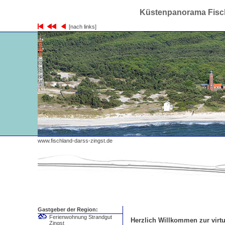
Küstenpanorama Fisch
[nach links]
www.fischland-darss-zingst.de
Gastgeber der Region:
Ferienwohnung Strandgut
Herzlich Willkommen zur virtu
Zingst