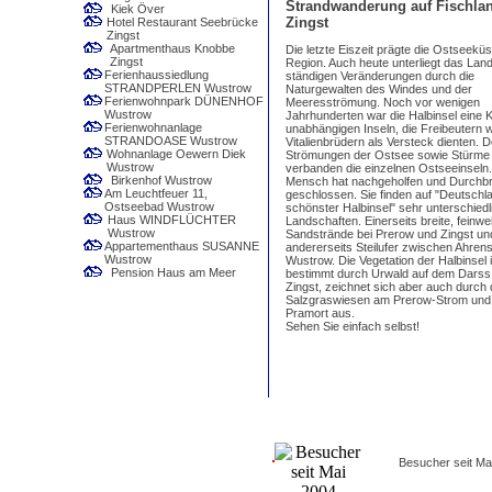
Strandwanderung auf Fischlan
Kiek Över
Zingst
Hotel Restaurant Seebrücke
Zingst
Apartmenthaus Knobbe
Die letzte Eiszeit prägte die Ostseeküs
Zingst
Region. Auch heute unterliegt das Lan
Ferienhaussiedlung
ständigen Veränderungen durch die
STRANDPERLEN Wustrow
Naturgewalten des Windes und der
Ferienwohnpark DÜNENHOF
Meeresströmung. Noch vor wenigen
Wustrow
Jahrhunderten war die Halbinsel eine 
Ferienwohnanlage
unabhängigen Inseln, die Freibeutern 
STRANDOASE Wustrow
Vitalienbrüdern als Versteck dienten. 
Wohnanlage Oewern Diek
Strömungen der Ostsee sowie Stürme
Wustrow
verbanden die einzelnen Ostseeinseln
Birkenhof Wustrow
Mensch hat nachgeholfen und Durchb
Am Leuchtfeuer 11,
geschlossen. Sie finden auf "Deutschl
Ostseebad Wustrow
schönster Halbinsel" sehr unterschiedl
Haus WINDFLÜCHTER
Landschaften. Einerseits breite, feinwe
Wustrow
Sandstrände bei Prerow und Zingst un
Appartementhaus SUSANNE
andererseits Steilufer zwischen Ahre
Wustrow
Wustrow. Die Vegetation der Halbinsel i
Pension Haus am Meer
bestimmt durch Urwald auf dem Darss
Zingst, zeichnet sich aber auch durch 
Salzgraswiesen am Prerow-Strom und 
Pramort aus.
Sehen Sie einfach selbst!
Besucher seit Ma