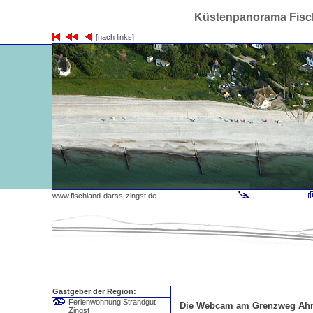
Küstenpanorama Fisch
[nach links]
www.fischland-darss-zingst.de
Gastgeber der Region:
Ferienwohnung Strandgut
Die Webcam am Grenzweg Ah
Zingst