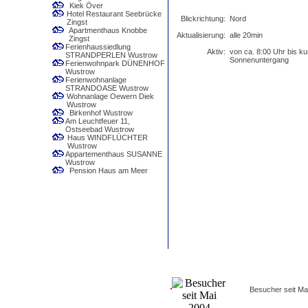
Kiek Över
Hotel Restaurant Seebrücke
Blickrichtung:
Nord
Zingst
Apartmenthaus Knobbe
Aktualisierung:
alle 20min
Zingst
Ferienhaussiedlung
Aktiv:
von ca. 8:00 Uhr bis ku
STRANDPERLEN Wustrow
Sonnenuntergang
Ferienwohnpark DÜNENHOF
Wustrow
Ferienwohnanlage
STRANDOASE Wustrow
Wohnanlage Oewern Diek
Wustrow
Birkenhof Wustrow
Am Leuchtfeuer 11,
Ostseebad Wustrow
Haus WINDFLÜCHTER
Wustrow
Appartementhaus SUSANNE
Wustrow
Pension Haus am Meer
Besucher seit Ma