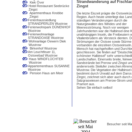
Strandwanderung auf Fischlan
Kiek Över
Zingst
Hotel Restaurant Seebrücke
Zingst
Apartmenthaus Knobbe
Die letzte Eiszeit prägte die Ostseeküs
Zingst
Region. Auch heute unterliegt das Lan
Ferienhaussiedlung
ständigen Veränderungen durch die
STRANDPERLEN Wustrow
Naturgewalten des Windes und der
Ferienwohnpark DÜNENHOF
Meeresströmung. Noch vor wenigen
Wustrow
Jahrhunderten war die Halbinsel eine 
Ferienwohnanlage
unabhängigen Inseln, die Freibeutern 
STRANDOASE Wustrow
Vitalienbrüdern als Versteck dienten. 
Wohnanlage Oewern Diek
Strömungen der Ostsee sowie Stürme
Wustrow
verbanden die einzelnen Ostseeinseln
Birkenhof Wustrow
Mensch hat nachgeholfen und Durchb
Am Leuchtfeuer 11,
geschlossen. Sie finden auf "Deutschl
Ostseebad Wustrow
schönster Halbinsel" sehr unterschiedl
Haus WINDFLÜCHTER
Landschaften. Einerseits breite, feinwe
Wustrow
Sandstrände bei Prerow und Zingst un
Appartementhaus SUSANNE
andererseits Steilufer zwischen Ahre
Wustrow
Wustrow. Die Vegetation der Halbinsel i
Pension Haus am Meer
bestimmt durch Urwald auf dem Darss
Zingst, zeichnet sich aber auch durch 
Salzgraswiesen am Prerow-Strom und 
Pramort aus.
Sehen Sie einfach selbst!
Besucher seit Ma