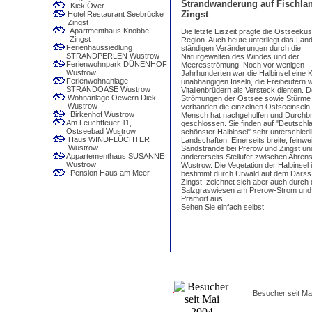
Strandwanderung auf Fischlan
Kiek Över
Zingst
Hotel Restaurant Seebrücke
Zingst
Apartmenthaus Knobbe
Die letzte Eiszeit prägte die Ostseeküs
Zingst
Region. Auch heute unterliegt das Lan
Ferienhaussiedlung
ständigen Veränderungen durch die
STRANDPERLEN Wustrow
Naturgewalten des Windes und der
Ferienwohnpark DÜNENHOF
Meeresströmung. Noch vor wenigen
Wustrow
Jahrhunderten war die Halbinsel eine 
Ferienwohnanlage
unabhängigen Inseln, die Freibeutern 
STRANDOASE Wustrow
Vitalienbrüdern als Versteck dienten. 
Wohnanlage Oewern Diek
Strömungen der Ostsee sowie Stürme
Wustrow
verbanden die einzelnen Ostseeinseln
Birkenhof Wustrow
Mensch hat nachgeholfen und Durchb
Am Leuchtfeuer 11,
geschlossen. Sie finden auf "Deutschl
Ostseebad Wustrow
schönster Halbinsel" sehr unterschiedl
Haus WINDFLÜCHTER
Landschaften. Einerseits breite, feinwe
Wustrow
Sandstrände bei Prerow und Zingst un
Appartementhaus SUSANNE
andererseits Steilufer zwischen Ahre
Wustrow
Wustrow. Die Vegetation der Halbinsel i
Pension Haus am Meer
bestimmt durch Urwald auf dem Darss
Zingst, zeichnet sich aber auch durch 
Salzgraswiesen am Prerow-Strom und 
Pramort aus.
Sehen Sie einfach selbst!
Besucher seit Ma