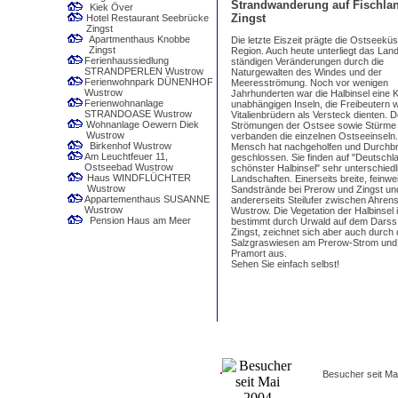
Strandwanderung auf Fischlan
Kiek Över
Zingst
Hotel Restaurant Seebrücke
Zingst
Apartmenthaus Knobbe
Die letzte Eiszeit prägte die Ostseeküs
Zingst
Region. Auch heute unterliegt das Lan
Ferienhaussiedlung
ständigen Veränderungen durch die
STRANDPERLEN Wustrow
Naturgewalten des Windes und der
Ferienwohnpark DÜNENHOF
Meeresströmung. Noch vor wenigen
Wustrow
Jahrhunderten war die Halbinsel eine 
Ferienwohnanlage
unabhängigen Inseln, die Freibeutern 
STRANDOASE Wustrow
Vitalienbrüdern als Versteck dienten. 
Wohnanlage Oewern Diek
Strömungen der Ostsee sowie Stürme
Wustrow
verbanden die einzelnen Ostseeinseln
Birkenhof Wustrow
Mensch hat nachgeholfen und Durchb
Am Leuchtfeuer 11,
geschlossen. Sie finden auf "Deutschl
Ostseebad Wustrow
schönster Halbinsel" sehr unterschiedl
Haus WINDFLÜCHTER
Landschaften. Einerseits breite, feinwe
Wustrow
Sandstrände bei Prerow und Zingst un
Appartementhaus SUSANNE
andererseits Steilufer zwischen Ahre
Wustrow
Wustrow. Die Vegetation der Halbinsel i
Pension Haus am Meer
bestimmt durch Urwald auf dem Darss
Zingst, zeichnet sich aber auch durch 
Salzgraswiesen am Prerow-Strom und 
Pramort aus.
Sehen Sie einfach selbst!
Besucher seit Ma