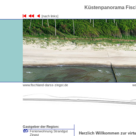
Küstenpanorama Fisch
[nach links]
www.fischland-darss-zingst.de
wes
Gastgeber der Region:
Ferienwohnung Strandgut
Herzlich Willkommen zur virtu
Zingst