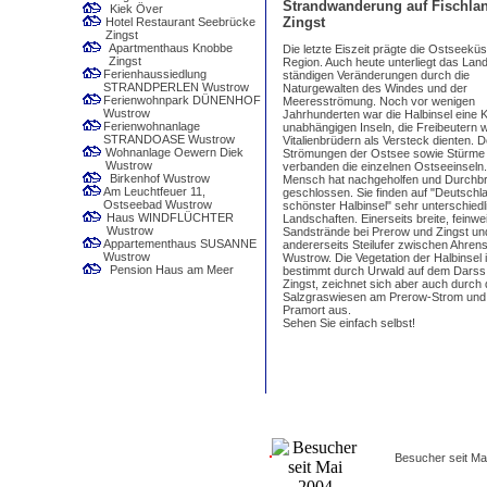
Strandwanderung auf Fischlan
Kiek Över
Zingst
Hotel Restaurant Seebrücke
Zingst
Apartmenthaus Knobbe
Die letzte Eiszeit prägte die Ostseeküs
Zingst
Region. Auch heute unterliegt das Lan
Ferienhaussiedlung
ständigen Veränderungen durch die
STRANDPERLEN Wustrow
Naturgewalten des Windes und der
Ferienwohnpark DÜNENHOF
Meeresströmung. Noch vor wenigen
Wustrow
Jahrhunderten war die Halbinsel eine 
Ferienwohnanlage
unabhängigen Inseln, die Freibeutern 
STRANDOASE Wustrow
Vitalienbrüdern als Versteck dienten. 
Wohnanlage Oewern Diek
Strömungen der Ostsee sowie Stürme
Wustrow
verbanden die einzelnen Ostseeinseln
Birkenhof Wustrow
Mensch hat nachgeholfen und Durchb
Am Leuchtfeuer 11,
geschlossen. Sie finden auf "Deutschl
Ostseebad Wustrow
schönster Halbinsel" sehr unterschiedl
Haus WINDFLÜCHTER
Landschaften. Einerseits breite, feinwe
Wustrow
Sandstrände bei Prerow und Zingst un
Appartementhaus SUSANNE
andererseits Steilufer zwischen Ahre
Wustrow
Wustrow. Die Vegetation der Halbinsel i
Pension Haus am Meer
bestimmt durch Urwald auf dem Darss
Zingst, zeichnet sich aber auch durch 
Salzgraswiesen am Prerow-Strom und 
Pramort aus.
Sehen Sie einfach selbst!
Besucher seit Ma