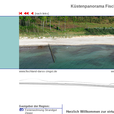
Küstenpanorama Fisch
[nach links]
www.fischland-darss-zingst.de
wes
Gastgeber der Region:
Ferienwohnung Strandgut
Herzlich Willkommen zur virtu
Zingst