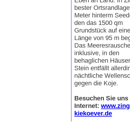
Eben an Land. In Zi
bester Ortsrandlag
Meter hinterm Seed
den das 1500 qm
Grundstück auf ein
Länge von 95 m begl
Das Meeresrauschen
inklusive, in den
behaglichen Häuse
Stein entfällt allerd
nächtliche Wellens
gegen die Koje.
Besuchen Sie uns
Internet:
www.zing
kiekoever.de