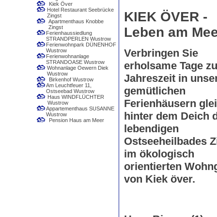
Kiek Över
Hotel Restaurant Seebrücke
KIEK ÖVER -
Zingst
Apartmenthaus Knobbe
Zingst
Leben am Mee
Ferienhaussiedlung
STRANDPERLEN Wustrow
Ferienwohnpark DÜNENHOF
Verbringen Sie
Wustrow
Ferienwohnanlage
STRANDOASE Wustrow
erholsame Tage zu
Wohnanlage Oewern Diek
Wustrow
Jahreszeit in unse
Birkenhof Wustrow
Am Leuchtfeuer 11,
gemütlichen
Ostseebad Wustrow
Haus WINDFLÜCHTER
Ferienhäusern gle
Wustrow
Appartementhaus SUSANNE
hinter dem Deich 
Wustrow
Pension Haus am Meer
lebendigen
Ostseeheilbades Z
im ökologisch
orientierten Wohn
von Kiek över.