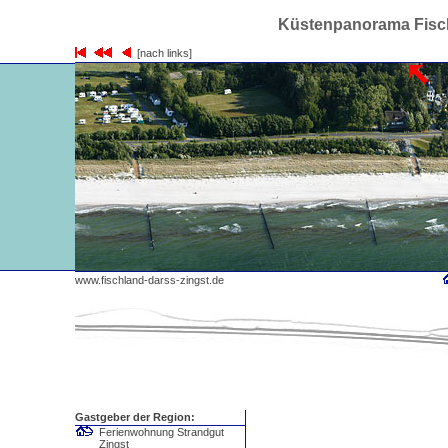
Küstenpanorama Fisch
[nach links]
www.fischland-darss-zingst.de
Gastgeber der Region:
Ferienwohnung Strandgut
Zingst